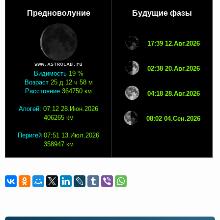
Предноволуние
Будущие фазы
17:39 12.Авг.2026
02:38 20.Авг.2026
Видимость
19 %
Возраст
25 д 12 ч 58 м
Расстояние
364750 км
04:18 28.Авг.2026
Апогей:
07:12 28.Июн.2026
406265 км
08:02 04.Сен.2026
Перигей
07:51 13.Июл.2026
358947 км