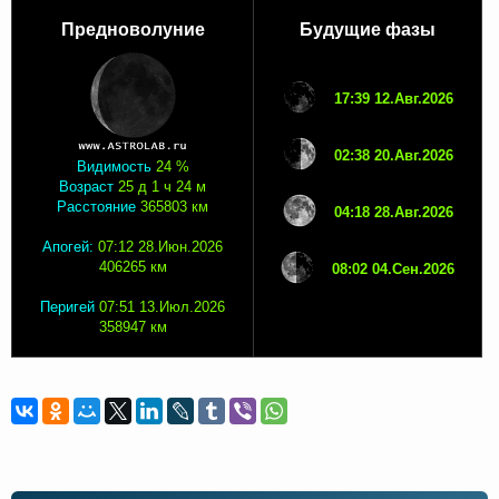
Предноволуние
Будущие фазы
17:39 12.Авг.2026
02:38 20.Авг.2026
Видимость
24 %
Возраст
25 д 1 ч 24 м
Расстояние
365803 км
04:18 28.Авг.2026
Апогей:
07:12 28.Июн.2026
406265 км
08:02 04.Сен.2026
Перигей
07:51 13.Июл.2026
358947 км