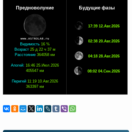
Предноволуние
Будущие фазы
17:39 12.Авг.2026
02:38 20.Авг.2026
Видимость
16 %
Возраст
25 д 22 ч 37 м
Расстояние
364058 км
04:18 28.Авг.2026
Апогей:
16:46 25.Июл.2026
405547 км
08:02 04.Сен.2026
Перигей
11:19 10.Авг.2026
363397 км