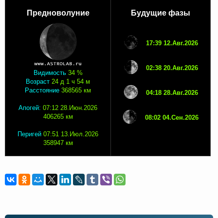
Предноволуние
Будущие фазы
17:39 12.Авг.2026
02:38 20.Авг.2026
Видимость
34 %
Возраст
24 д 1 ч 54 м
Расстояние
368565 км
04:18 28.Авг.2026
Апогей:
07:12 28.Июн.2026
406265 км
08:02 04.Сен.2026
Перигей
07:51 13.Июл.2026
358947 км