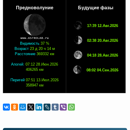
Предноволуние
Будущие фазы
17:39 12.Авг.2026
02:38 20.Авг.2026
Видимость
37 %
Возраст
23 д 20 ч 14 м
Расстояние
369332 км
04:18 28.Авг.2026
Апогей:
07:12 28.Июн.2026
406265 км
08:02 04.Сен.2026
Перигей
07:51 13.Июл.2026
358947 км