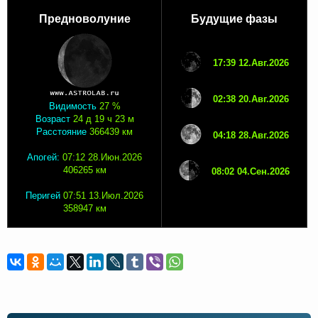
Предноволуние
Будущие фазы
17:39 12.Авг.2026
02:38 20.Авг.2026
Видимость
27 %
Возраст
24 д 19 ч 23 м
Расстояние
366439 км
04:18 28.Авг.2026
Апогей:
07:12 28.Июн.2026
406265 км
08:02 04.Сен.2026
Перигей
07:51 13.Июл.2026
358947 км