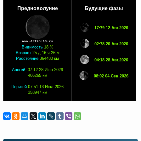
Предноволуние
Будущие фазы
17:39 12.Авг.2026
02:38 20.Авг.2026
Видимость
18 %
Возраст
25 д 16 ч 26 м
Расстояние
364480 км
04:18 28.Авг.2026
Апогей:
07:12 28.Июн.2026
406265 км
08:02 04.Сен.2026
Перигей
07:51 13.Июл.2026
358947 км