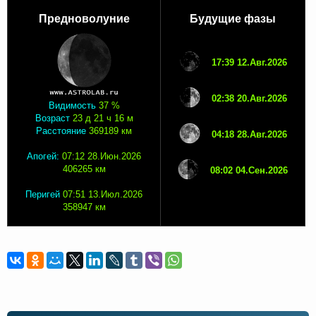
Предноволуние
Будущие фазы
17:39 12.Авг.2026
02:38 20.Авг.2026
Видимость
37 %
Возраст
23 д 21 ч 16 м
Расстояние
369189 км
04:18 28.Авг.2026
Апогей:
07:12 28.Июн.2026
406265 км
08:02 04.Сен.2026
Перигей
07:51 13.Июл.2026
358947 км