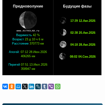
Предноволуние
Будущие фазы
17:39 12.Авг.2026
02:38 20.Авг.2026
Видимость
42 %
Возраст
23 д 10 ч 6 м
Расстояние
370773 км
04:18 28.Авг.2026
Апогей:
07:12 28.Июн.2026
406265 км
08:02 04.Сен.2026
Перигей
07:51 13.Июл.2026
358947 км