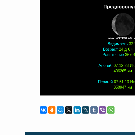
Предноволу
Видимость
32
Возраст
24 д 6 ч
Расстояние
3679
Апогей:
07:12 28.И
406265 км
Перигей
07:51 13.И
358947 км