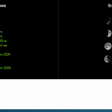
ние
Б
 %
 55 м
16 км
юн.2026
юл.2026