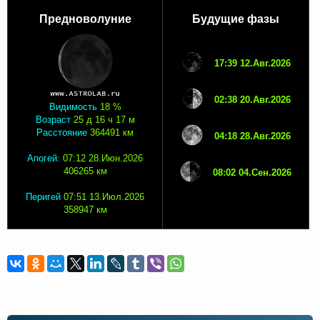
Предноволуние
Будущие фазы
17:39 12.Авг.2026
02:38 20.Авг.2026
Видимость
18 %
Возраст
25 д 16 ч 17 м
Расстояние
364491 км
04:18 28.Авг.2026
Апогей:
07:12 28.Июн.2026
406265 км
08:02 04.Сен.2026
Перигей
07:51 13.Июл.2026
358947 км