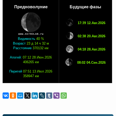
Предноволуние
Будущие фазы
17:39 12.Авг.2026
02:38 20.Авг.2026
Видимость
40 %
Возраст
23 д 14 ч 32 м
Расстояние
370132 км
04:18 28.Авг.2026
Апогей:
07:12 28.Июн.2026
406265 км
08:02 04.Сен.2026
Перигей
07:51 13.Июл.2026
358947 км